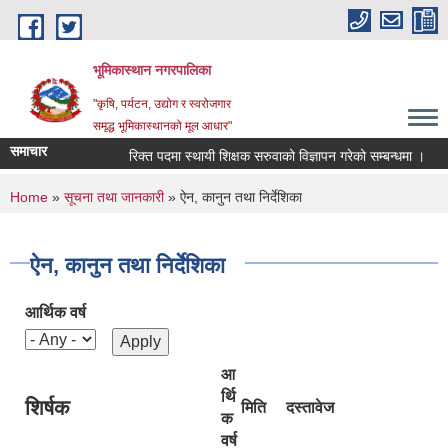
Skip to main content
भूमिकास्थान नगरपालिका
"कृषि, पर्यटन, उद्योग र स्वरोजगार
समृद्ध भूमिकास्थानको मूल आधार"
समाचार
रिक्त पदमा स्थायी शिक्षक सरुवाको विज्ञापन गरेको सम्बन्धमा ।
You are here
Home
»
सूचना तथा जानकारी
» ऐन, कानुन तथा निर्देशिका
ऐन, कानुन तथा निर्देशिका
आर्थिक वर्ष
आ
र्थि
शिर्षक
मिति
दस्तावेज
क
वर्ष