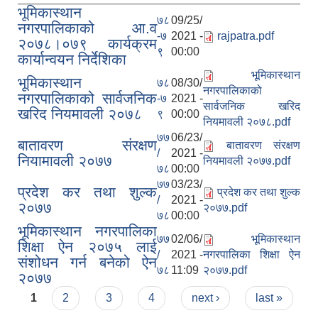
भूमिकास्थान
७८
09/25/
नगरपालिकाको आ.व
-७
2021 -
rajpatra.pdf
२०७८।०७९ कार्यक्रम
९
00:00
कार्यान्वयन निर्देशिका
भूमिकास्थान
भूमिकास्थान
७८
08/30/
नगरपालिकाको
नगरपालिकाको सार्वजनिक
-७
2021 -
सार्वजनिक खरिद
खरिद नियमावली २०७८
९
00:00
सामाजिक सुरक्षा भत्ता वितरणको कार्य बै‌ंकिङ प्रणालीबाट गर्ने सम्बन्धी भएकाे सम्झौता
नियमावली २०७८.pdf
७७
06/23/
बातावरण संरक्षण
बातावरण संरक्षण
/
2021 -
नियामावली २०७७
नियमावली २०७७.pdf
७८
00:00
७७
03/23/
प्रदेश कर तथा शुल्क
प्रदेश कर तथा शुल्क
/
2021 -
२०७७
२०७७.pdf
७८
00:00
भूमिकास्थान नगरपालिका
७७
02/06/
भूमिकास्थान
शिक्षा ऐन २०७५ लाई
/
2021 -
नगरपालिका शिक्षा ऐन
संशोधन गर्न बनेको ऐन
७८
11:09
२०७७.pdf
२०७७
Pages
1
2
3
4
next ›
last »