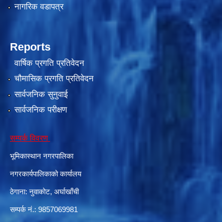
नागरिक वडापत्र
दरभाउपत्र आह्वान सम्बन्धी सूचना ठे‍‍.नं.79 15Beded Primary Hospital
Reports
वार्षिक प्रगति प्रतिवेदन
चौमासिक प्रगति प्रतिवेदन
सार्वजनिक सुनुवाई
सार्वजनिक परीक्षण
दरभाउपत्र स्वीकृतिका लागि छनोट भएकाे सम्बन्धी सूचना ठे‍.नं.54-60-61-62-63-64-65
सम्पर्क विवरण
भूमिकास्थान नगरपालिका
नगरकार्यपालिकाको कार्यालय
ठेगाना: नुवाकोट, अर्घाखाँची
सम्पर्क नं.: 9857069981