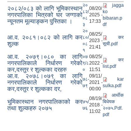
२०
jagga
२०८२/०८३ को लागि भूमिकास्थान
08/20/
८२/
ko
नगरपालिका भित्रको घर जग्गाको
2025 -
०८
bibaran.p
न्यूनतम मूल्याङ्कन पुस्तिका ।
17:33
३
df
२०
08/25/
आ.व. २०८१।०८२ को लागि कर
८०/
कर
2023 -
शुल्क
०८
सूची.pdf
21:41
सामाजिक सुरक्षा भत्ता वितरणको कार्य बै‌ंकिङ प्रणालीबाट गर्ने सम्बन्धी भएकाे सम्झौता
१
आ.व. २०७९।०८० का लागि
०७
08/25/
कर
नगरपालिकाले निर्धारण गरेको
९/८
2022 -
list.pdf
कर,दस्तुर र शुल्कका दरहरु
०
11:51
आ.व. २०७८।०७९ का लागि
09/11/
७८-
kar
नगरपालिकाले निर्धारण गरेको
2021 -
७९
sulka.pdf
कर,दस्तुर र शुल्कका दर,
00:00
आर्थीक
08/19/
भुमिकास्थान नगरपालिकाको कर
७५/
बिधेयक
2018 -
तथा शुल्कहरु २०७५
७६
२०७५.Pdf.
11:02
pdf