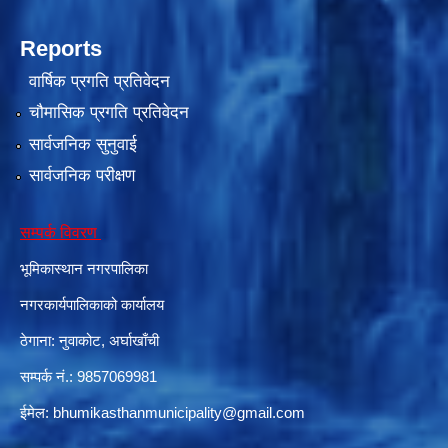
Reports
वार्षिक प्रगति प्रतिवेदन
दरभाउपत्र आह्वान सम्बन्धी सूचना ठे‍‍.नं.79 15Beded Primary Hospital
चौमासिक प्रगति प्रतिवेदन
सार्वजनिक सुनुवाई
सार्वजनिक परीक्षण
सम्पर्क विवरण
दरभाउपत्र स्वीकृतिका लागि छनोट भएकाे सम्बन्धी सूचना ठे‍.नं.54-60-61-62-63-64-65
भूमिकास्थान नगरपालिका
नगरकार्यपालिकाको कार्यालय
ठेगाना: नुवाकोट, अर्घाखाँची
सम्पर्क नं.: 9857069981
ईमेल:
bhumikasthanmunicipality@gmail.com