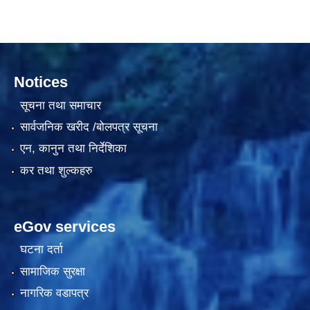
दरभाउपत्र आह्वान सम्बन्धी सूचना ठे‍‍.नं.79 15Beded Primary Hospital
Notices
सूचना तथा समाचार
सार्वजनिक खरीद /बोलपत्र सूचना
एन, कानुन तथा निर्देशिका
दरभाउपत्र स्वीकृतिका लागि छनोट भएकाे सम्बन्धी सूचना ठे‍.नं.54-60-61-62-63-64-65
कर तथा शुल्कहरु
eGov services
घटना दर्ता
सामाजिक सुरक्षा
नागरिक वडापत्र