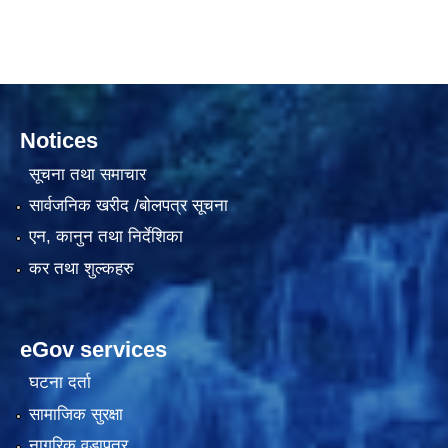
दरभाउपत्र आह्वान सम्बन्धी सूचना ठे‍‍.नं.79 15Beded Primary Hospital
Notices
सूचना तथा समाचार
सार्वजनिक खरीद /बोलपत्र सूचना
एन, कानुन तथा निर्देशिका
दरभाउपत्र स्वीकृतिका लागि छनोट भएकाे सम्बन्धी सूचना ठे‍.नं.54-60-61-62-63-64-65
कर तथा शुल्कहरु
eGov services
घटना दर्ता
सामाजिक सुरक्षा
नागरिक वडापत्र