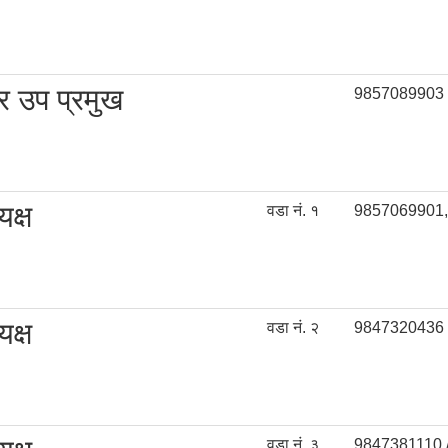
र उप प्रमुख
9857089903 
यक्ष
वडा नं. १
9857069901,
यक्ष
वडा नं. २
9847320436 
वडा नं. ३
9847381110 