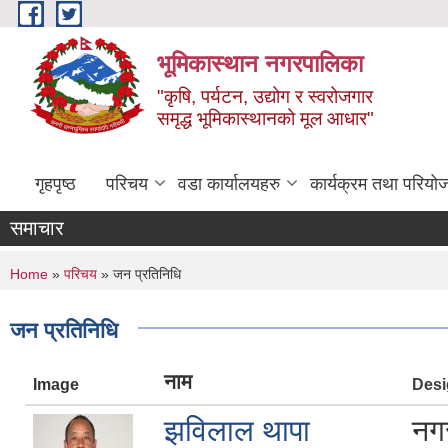
Skip to main content
भूमिकास्थान नगरपालिका
"कृषि, पर्यटन, उद्योग र स्वरोजगार
समृद्ध भूमिकास्थानको मूल आधार"
गृहपृष्ठ
परिचय
वडा कार्यालयहरु
कार्यक्रम तथा परियो
समाचार
You are here
Home
»
परिचय
» जन प्रतिनिधि
जन प्रतिनिधि
नाम
Image
Desi
झविलाल थापा
नगर