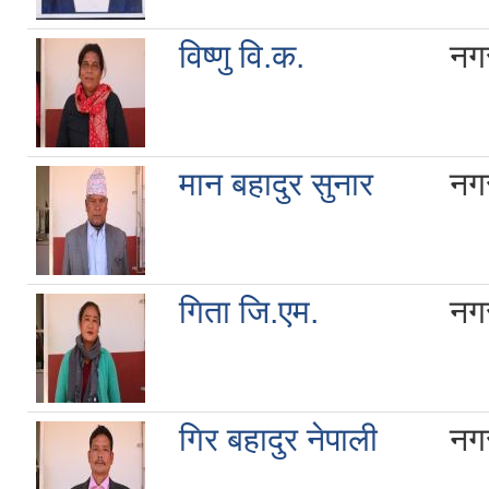
विष्णु वि.क.
नगर
मान बहादुर सुनार
नगर
गिता जि.एम.
नगर
गिर बहादुर नेपाली
नगर