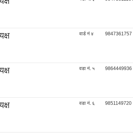
यक्ष
यक्ष
वार्ड नं ४
9847361757
यक्ष
वडा नं. ५
9864449936 
यक्ष
वडा नं. ६
9851149720