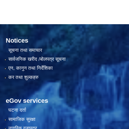
दरभाउपत्र आह्वान सम्बन्धी सूचना ठे‍‍.नं.79 15Beded Primary Hospital
Notices
सूचना तथा समाचार
सार्वजनिक खरीद /बोलपत्र सूचना
एन, कानुन तथा निर्देशिका
दरभाउपत्र स्वीकृतिका लागि छनोट भएकाे सम्बन्धी सूचना ठे‍.नं.54-60-61-62-63-64-65
कर तथा शुल्कहरु
eGov services
घटना दर्ता
सामाजिक सुरक्षा
नागरिक वडापत्र