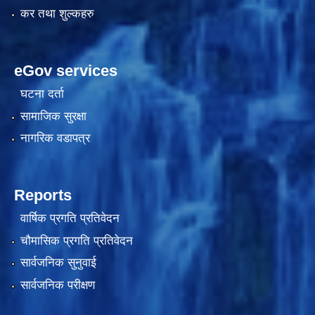
कर तथा शुल्कहरु
eGov services
घटना दर्ता
सामाजिक सुरक्षा
नागरिक वडापत्र
काेशेली घर संचालन सम्बन्धी प्रस्ताव पेश गर्ने सम्बन्धी सूचना २०७७.१२.१३
Reports
वार्षिक प्रगति प्रतिवेदन
चौमासिक प्रगति प्रतिवेदन
सार्वजनिक सुनुवाई
सार्वजनिक परीक्षण