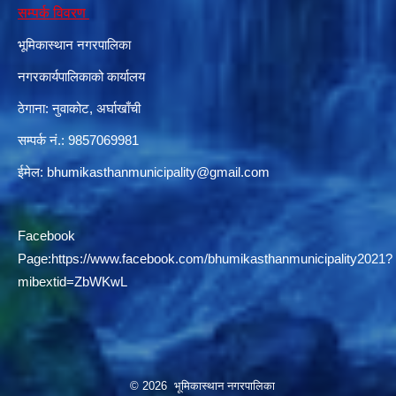
सम्पर्क विवरण
भूमिकास्थान नगरपालिका
दरभाउपत्र आह्वान सम्बन्धी सूचना ठे‍‍.नं.79 15Beded Primary Hospital
नगरकार्यपालिकाको कार्यालय
ठेगाना: नुवाकोट, अर्घाखाँची
सम्पर्क नं.: 9857069981
ईमेल:
bhumikasthanmunicipality@gmail.com
दरभाउपत्र स्वीकृतिका लागि छनोट भएकाे सम्बन्धी सूचना ठे‍.नं.54-60-61-62-63-64-65
Facebook
Page:
https://www.facebook.com/bhumikasthanmunicipality2021?
mibextid=ZbWKwL
© 2026 भूमिकास्थान नगरपालिका