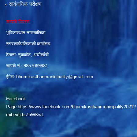
सार्वजनिक परीक्षण
सम्पर्क विवरण
दरभाउपत्र आह्वान सम्बन्धी सूचना ठे‍‍.नं.79 15Beded Primary Hospital
भूमिकास्थान नगरपालिका
नगरकार्यपालिकाको कार्यालय
ठेगाना: नुवाकोट, अर्घाखाँची
सम्पर्क नं.: 9857069981
दरभाउपत्र स्वीकृतिका लागि छनोट भएकाे सम्बन्धी सूचना ठे‍.नं.54-60-61-62-63-64-65
ईमेल:
bhumikasthanmunicipality@gmail.com
Facebook
Page:
https://www.facebook.com/bhumikasthanmunicipality2021?
mibextid=ZbWKwL