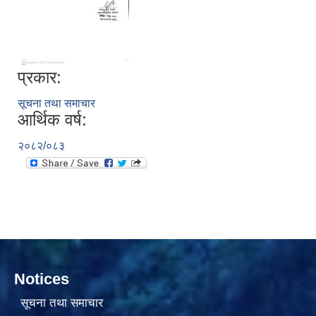
प्रकार:
सूचना तथा समाचार
आर्थिक वर्ष:
सामाजिक सुरक्षा भत्ता वितरणको कार्य बै‌ंकिङ प्रणालीबाट गर्ने सम्बन्धी भएकाे सम्झौता
२०८२/०८३
Notices
सूचना तथा समाचार