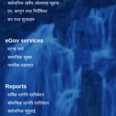
सार्वजनिक खरीद /बोलपत्र सूचना
एन, कानुन तथा निर्देशिका
कर तथा शुल्कहरु
eGov services
घटना दर्ता
सामाजिक सुरक्षा
काेशेली घर संचालन सम्बन्धी प्रस्ताव पेश गर्ने सम्बन्धी सूचना २०७७.१२.१३
नागरिक वडापत्र
Reports
वार्षिक प्रगति प्रतिवेदन
चौमासिक प्रगति प्रतिवेदन
सार्वजनिक सुनुवाई