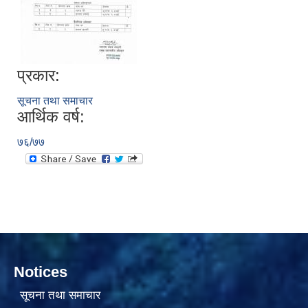
प्रकार:
सूचना तथा समाचार
आर्थिक वर्ष:
सामाजिक सुरक्षा भत्ता वितरणको कार्य बै‌ंकिङ प्रणालीबाट गर्ने सम्बन्धी भएकाे सम्झौता
७६/७७
Notices
सूचना तथा समाचार