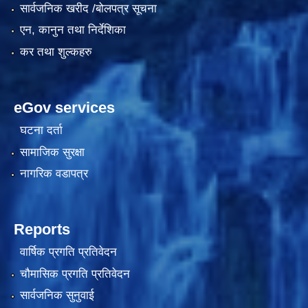
सार्वजनिक खरीद /बोलपत्र सूचना
एन, कानुन तथा निर्देशिका
कर तथा शुल्कहरु
eGov services
घटना दर्ता
सामाजिक सुरक्षा
काेशेली घर संचालन सम्बन्धी प्रस्ताव पेश गर्ने सम्बन्धी सूचना २०७७.१२.१३
नागरिक वडापत्र
Reports
वार्षिक प्रगति प्रतिवेदन
चौमासिक प्रगति प्रतिवेदन
सार्वजनिक सुनुवाई