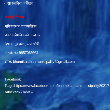
सार्वजनिक परीक्षण
सम्पर्क विवरण
दरभाउपत्र आह्वान सम्बन्धी सूचना ठे‍‍.नं.79 15Beded Primary Hospital
भूमिकास्थान नगरपालिका
नगरकार्यपालिकाको कार्यालय
ठेगाना: नुवाकोट, अर्घाखाँची
सम्पर्क नं.: 9857069981
दरभाउपत्र स्वीकृतिका लागि छनोट भएकाे सम्बन्धी सूचना ठे‍.नं.54-60-61-62-63-64-65
ईमेल:
bhumikasthanmunicipality@gmail.com
Facebook
Page:
https://www.facebook.com/bhumikasthanmunicipality2021?
mibextid=ZbWKwL