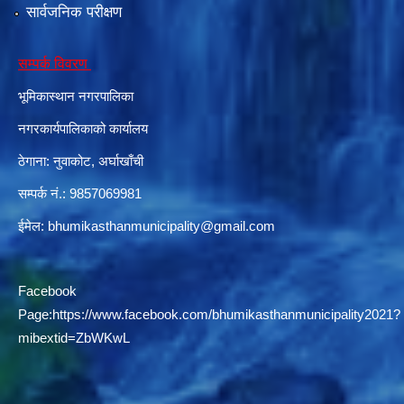
सार्वजनिक परीक्षण
सम्पर्क विवरण
दरभाउपत्र आह्वान सम्बन्धी सूचना ठे‍‍.नं.79 15Beded Primary Hospital
भूमिकास्थान नगरपालिका
नगरकार्यपालिकाको कार्यालय
ठेगाना: नुवाकोट, अर्घाखाँची
सम्पर्क नं.: 9857069981
दरभाउपत्र स्वीकृतिका लागि छनोट भएकाे सम्बन्धी सूचना ठे‍.नं.54-60-61-62-63-64-65
ईमेल:
bhumikasthanmunicipality@gmail.com
Facebook
Page:
https://www.facebook.com/bhumikasthanmunicipality2021?
mibextid=ZbWKwL