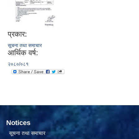
प्रकार:
सूचना तथा समाचार
आर्थिक वर्ष:
सामाजिक सुरक्षा भत्ता वितरणको कार्य बै‌ंकिङ प्रणालीबाट गर्ने सम्बन्धी भएकाे सम्झौता
२०८०/०८१
Notices
सूचना तथा समाचार