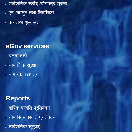
सार्वजनिक खरीद /बोलपत्र सूचना
एन, कानुन तथा निर्देशिका
कर तथा शुल्कहरु
eGov services
घटना दर्ता
सामाजिक सुरक्षा
काेशेली घर संचालन सम्बन्धी प्रस्ताव पेश गर्ने सम्बन्धी सूचना २०७७.१२.१३
नागरिक वडापत्र
Reports
वार्षिक प्रगति प्रतिवेदन
चौमासिक प्रगति प्रतिवेदन
सार्वजनिक सुनुवाई