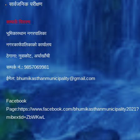
सार्वजनिक परीक्षण
सम्पर्क विवरण
दरभाउपत्र आह्वान सम्बन्धी सूचना ठे‍‍.नं.79 15Beded Primary Hospital
भूमिकास्थान नगरपालिका
नगरकार्यपालिकाको कार्यालय
ठेगाना: नुवाकोट, अर्घाखाँची
सम्पर्क नं.: 9857069981
दरभाउपत्र स्वीकृतिका लागि छनोट भएकाे सम्बन्धी सूचना ठे‍.नं.54-60-61-62-63-64-65
ईमेल:
bhumikasthanmunicipality@gmail.com
Facebook
Page:
https://www.facebook.com/bhumikasthanmunicipality2021?
mibextid=ZbWKwL