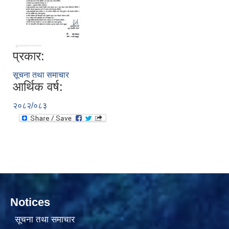
प्रकार:
सूचना तथा समाचार
आर्थिक वर्ष:
सामाजिक सुरक्षा भत्ता वितरणको कार्य बै‌ंकिङ प्रणालीबाट गर्ने सम्बन्धी भएकाे सम्झौता
२०८२/०८३
Notices
सूचना तथा समाचार