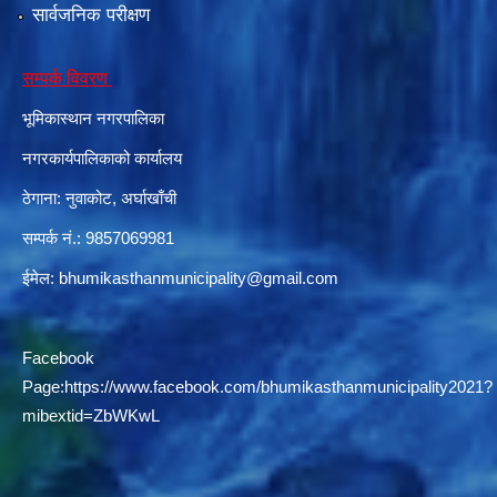
सार्वजनिक परीक्षण
सम्पर्क विवरण
दरभाउपत्र आह्वान सम्बन्धी सूचना ठे‍‍.नं.79 15Beded Primary Hospital
भूमिकास्थान नगरपालिका
नगरकार्यपालिकाको कार्यालय
ठेगाना: नुवाकोट, अर्घाखाँची
सम्पर्क नं.: 9857069981
दरभाउपत्र स्वीकृतिका लागि छनोट भएकाे सम्बन्धी सूचना ठे‍.नं.54-60-61-62-63-64-65
ईमेल:
bhumikasthanmunicipality@gmail.com
Facebook
Page:
https://www.facebook.com/bhumikasthanmunicipality2021?
mibextid=ZbWKwL