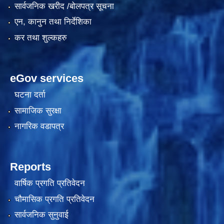
सार्वजनिक खरीद /बोलपत्र सूचना
एन, कानुन तथा निर्देशिका
कर तथा शुल्कहरु
eGov services
घटना दर्ता
सामाजिक सुरक्षा
काेशेली घर संचालन सम्बन्धी प्रस्ताव पेश गर्ने सम्बन्धी सूचना २०७७.१२.१३
नागरिक वडापत्र
Reports
वार्षिक प्रगति प्रतिवेदन
चौमासिक प्रगति प्रतिवेदन
सार्वजनिक सुनुवाई