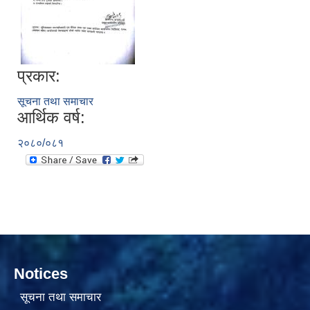
प्रकार:
सूचना तथा समाचार
आर्थिक वर्ष:
सामाजिक सुरक्षा भत्ता वितरणको कार्य बै‌ंकिङ प्रणालीबाट गर्ने सम्बन्धी भएकाे सम्झौता
२०८०/०८१
Notices
सूचना तथा समाचार