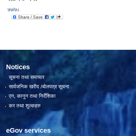
७७/७८
दरभाउपत्र आह्वान सम्बन्धी सूचना ठे‍‍.नं.79 15Beded Primary Hospital
Notices
दरभाउपत्र स्वीकृतिका लागि छनोट भएकाे सम्बन्धी सूचना ठे‍.नं.54-60-61-62-63-64-65
सूचना तथा समाचार
सार्वजनिक खरीद /बोलपत्र सूचना
एन, कानुन तथा निर्देशिका
कर तथा शुल्कहरु
eGov services