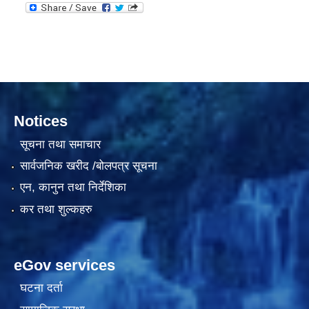
दरभाउपत्र आह्वान सम्बन्धी सूचना ठे‍‍.नं.79 15Beded Primary Hospital
Notices
सूचना तथा समाचार
सार्वजनिक खरीद /बोलपत्र सूचना
दरभाउपत्र स्वीकृतिका लागि छनोट भएकाे सम्बन्धी सूचना ठे‍.नं.54-60-61-62-63-64-65
एन, कानुन तथा निर्देशिका
कर तथा शुल्कहरु
eGov services
घटना दर्ता