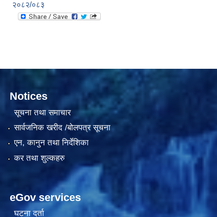
२०८२/०८३
दरभाउपत्र आह्वान सम्बन्धी सूचना ठे‍‍.नं.79 15Beded Primary Hospital
Notices
सूचना तथा समाचार
दरभाउपत्र स्वीकृतिका लागि छनोट भएकाे सम्बन्धी सूचना ठे‍.नं.54-60-61-62-63-64-65
सार्वजनिक खरीद /बोलपत्र सूचना
एन, कानुन तथा निर्देशिका
कर तथा शुल्कहरु
eGov services
घटना दर्ता