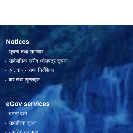
दरभाउपत्र आह्वान सम्बन्धी सूचना ठे‍‍.नं.79 15Beded Primary Hospital
Notices
सूचना तथा समाचार
सार्वजनिक खरीद /बोलपत्र सूचना
एन, कानुन तथा निर्देशिका
दरभाउपत्र स्वीकृतिका लागि छनोट भएकाे सम्बन्धी सूचना ठे‍.नं.54-60-61-62-63-64-65
कर तथा शुल्कहरु
eGov services
घटना दर्ता
सामाजिक सुरक्षा
नागरिक वडापत्र