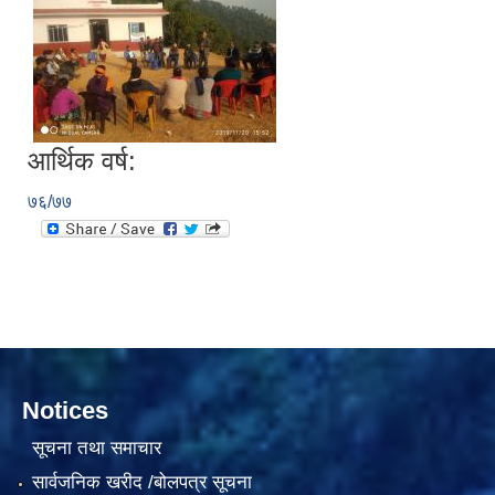
आर्थिक वर्ष:
७६/७७
काेशेली घर संचालन सम्बन्धी प्रस्ताव पेश गर्ने सम्बन्धी सूचना २०७७.१२.१३
Notices
सूचना तथा समाचार
सार्वजनिक खरीद /बोलपत्र सूचना