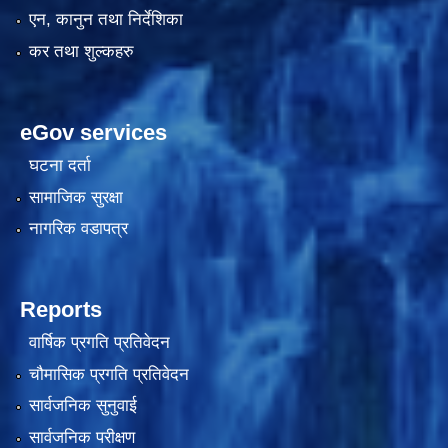
एन, कानुन तथा निर्देशिका
कर तथा शुल्कहरु
दरभाउपत्र आह्वान सम्बन्धी सूचना ठे‍‍.नं.79 15Beded Primary Hospital
eGov services
घटना दर्ता
सामाजिक सुरक्षा
नागरिक वडापत्र
दरभाउपत्र स्वीकृतिका लागि छनोट भएकाे सम्बन्धी सूचना ठे‍.नं.54-60-61-62-63-64-65
Reports
वार्षिक प्रगति प्रतिवेदन
चौमासिक प्रगति प्रतिवेदन
सार्वजनिक सुनुवाई
सार्वजनिक परीक्षण