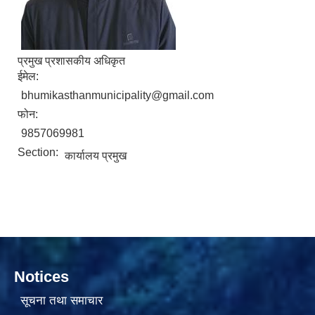
प्रमुख प्रशासकीय अधिकृत
ईमेल:
bhumikasthanmunicipality@gmail.com
फोन:
सामाजिक सुरक्षा भत्ता वितरणको कार्य बै‌ंकिङ प्रणालीबाट गर्ने सम्बन्धी भएकाे सम्झौता
9857069981
Section:
कार्यालय प्रमुख
Notices
सूचना तथा समाचार