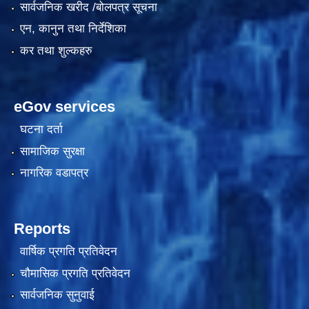
सार्वजनिक खरीद /बोलपत्र सूचना
एन, कानुन तथा निर्देशिका
कर तथा शुल्कहरु
eGov services
घटना दर्ता
सामाजिक सुरक्षा
काेशेली घर संचालन सम्बन्धी प्रस्ताव पेश गर्ने सम्बन्धी सूचना २०७७.१२.१३
नागरिक वडापत्र
Reports
वार्षिक प्रगति प्रतिवेदन
चौमासिक प्रगति प्रतिवेदन
सार्वजनिक सुनुवाई