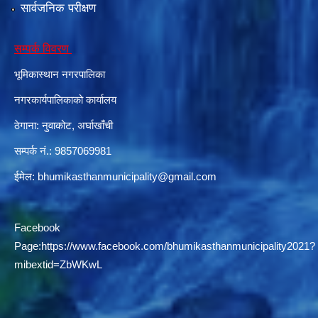
सार्वजनिक परीक्षण
सम्पर्क विवरण
दरभाउपत्र आह्वान सम्बन्धी सूचना ठे‍‍.नं.79 15Beded Primary Hospital
भूमिकास्थान नगरपालिका
नगरकार्यपालिकाको कार्यालय
ठेगाना: नुवाकोट, अर्घाखाँची
सम्पर्क नं.: 9857069981
दरभाउपत्र स्वीकृतिका लागि छनोट भएकाे सम्बन्धी सूचना ठे‍.नं.54-60-61-62-63-64-65
ईमेल:
bhumikasthanmunicipality@gmail.com
Facebook
Page:
https://www.facebook.com/bhumikasthanmunicipality2021?
mibextid=ZbWKwL