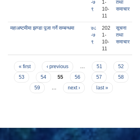
-७
1-
तथा
९
10-
समाचार
11
दरभाउपत्र आह्वान सम्बन्धी सूचना ठे‍‍.नं.79 15Beded Primary Hospital
महाअष्टमीमा झण्डा पूजा गर्ने सम्बन्धमा
७८
202
सूचना
-७
1-
तथा
९
10-
समाचार
11
Pages
« first
‹ previous
…
51
52
दरभाउपत्र स्वीकृतिका लागि छनोट भएकाे सम्बन्धी सूचना ठे‍.नं.54-60-61-62-63-64-65
53
54
55
56
57
58
59
…
next ›
last »