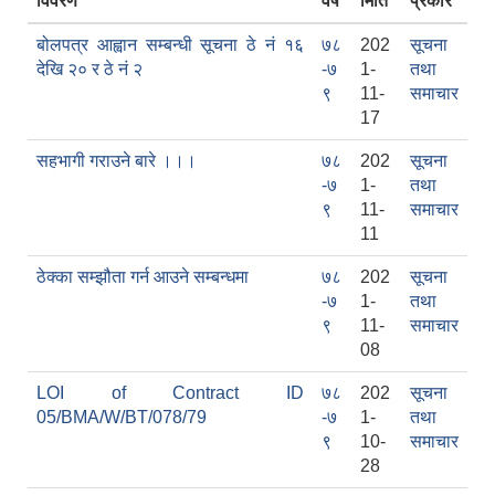
विवरण
वर्ष
मिति
प्रकार
बोलपत्र आह्वान सम्बन्धी सूचना ठे नं १६
७८
202
सूचना
देखि २० र ठे नं २
-७
1-
तथा
९
11-
समाचार
17
सहभागी गराउने बारे ।।।
७८
202
सूचना
-७
1-
तथा
सामाजिक सुरक्षा भत्ता वितरणको कार्य बै‌ंकिङ प्रणालीबाट गर्ने सम्बन्धी भएकाे सम्झौता
९
11-
समाचार
11
ठेक्का सम्झौता गर्न आउने सम्बन्धमा
७८
202
सूचना
-७
1-
तथा
९
11-
समाचार
08
LOI of Contract ID
७८
202
सूचना
05/BMA/W/BT/078/79
-७
1-
तथा
९
10-
समाचार
28