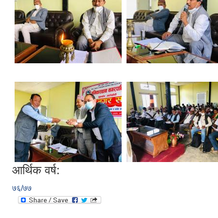
आर्थिक वर्ष:
७६/७७