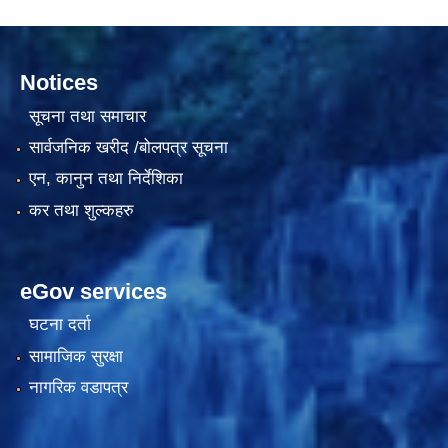
Notices
दरभाउपत्र आह्वान सम्बन्धी सूचना ठे‍‍.नं.79 15Beded Primary Hospital
सूचना तथा समाचार
सार्वजनिक खरीद /बोलपत्र सूचना
एन, कानुन तथा निर्देशिका
कर तथा शुल्कहरु
दरभाउपत्र स्वीकृतिका लागि छनोट भएकाे सम्बन्धी सूचना ठे‍.नं.54-60-61-62-63-64-65
eGov services
घटना दर्ता
सामाजिक सुरक्षा
नागरिक वडापत्र