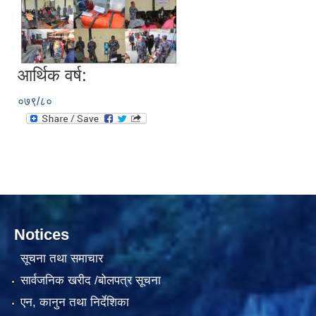
आर्थिक वर्ष:
०७९/८०
सामाजिक सुरक्षा भत्ता वितरणको कार्य बै‌ंकिङ प्रणालीबाट गर्ने सम्बन्धी भएकाे सम्झौता
Notices
सूचना तथा समाचार
सार्वजनिक खरीद /बोलपत्र सूचना
एन, कानुन तथा निर्देशिका