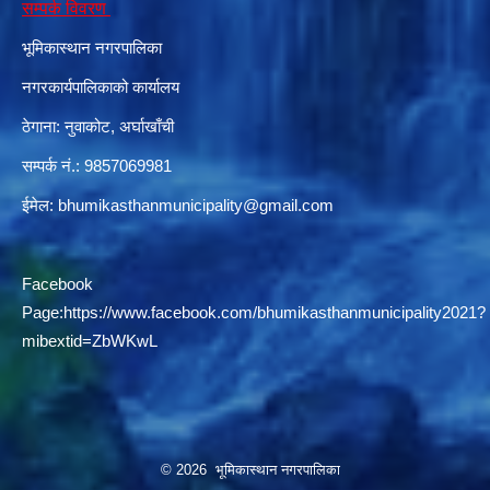
सम्पर्क विवरण
भूमिकास्थान नगरपालिका
नगरकार्यपालिकाको कार्यालय
दरभाउपत्र आह्वान सम्बन्धी सूचना ठे‍‍.नं.79 15Beded Primary Hospital
ठेगाना: नुवाकोट, अर्घाखाँची
सम्पर्क नं.: 9857069981
ईमेल:
bhumikasthanmunicipality@gmail.com
दरभाउपत्र स्वीकृतिका लागि छनोट भएकाे सम्बन्धी सूचना ठे‍.नं.54-60-61-62-63-64-65
Facebook
Page:
https://www.facebook.com/bhumikasthanmunicipality2021?
mibextid=ZbWKwL
© 2026 भूमिकास्थान नगरपालिका