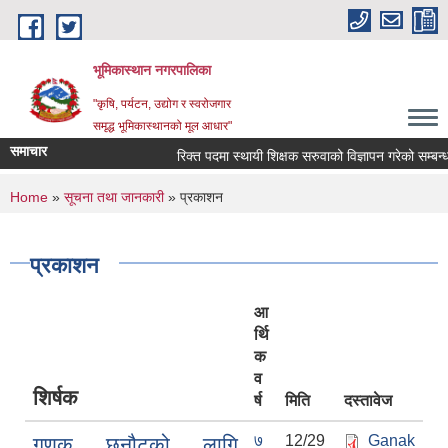
Skip to main content
भूमिकास्थान नगरपालिका
"कृषि, पर्यटन, उद्योग र स्वरोजगार
समृद्ध भूमिकास्थानको मूल आधार"
समाचार
रिक्त पदमा स्थायी शिक्षक सरुवाको विज्ञापन गरेको सम्बन्धमा
You are here
Home
»
सूचना तथा जानकारी
» प्रकाशन
प्रकाशन
आ
र्थि
क
व
शिर्षक
र्ष
मिति
दस्तावेज
७
12/29
Ganak
गणक छनौटको लागि