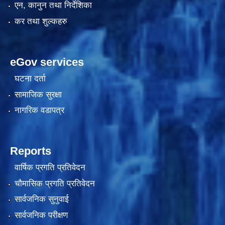
एन, कानुन तथा निर्देशिका
कर तथा शुल्कहरु
दरभाउपत्र आह्वान सम्बन्धी सूचना ठे‍‍.नं.79 15Beded Primary Hospital
eGov services
घटना दर्ता
सामाजिक सुरक्षा
नागरिक वडापत्र
दरभाउपत्र स्वीकृतिका लागि छनोट भएकाे सम्बन्धी सूचना ठे‍.नं.54-60-61-62-63-64-65
Reports
वार्षिक प्रगति प्रतिवेदन
चौमासिक प्रगति प्रतिवेदन
सार्वजनिक सुनुवाई
सार्वजनिक परीक्षण