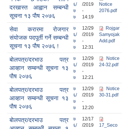
६/
/2019
Notice
दरखास्त आह्वान सम्बन्धी
७
-
2076.pdf
सूचना १३ पाैष २०७६
७
14:19
७
12/29
Rojgar
सेवा करारमा रोजगार
६/
/2019
Samyojak
संयोजक पदपूर्ती गर्ने सम्बन्धी
७
-
Add.pdf
सूचना १३ पाैष २०७६ !
७
12:31
सामाजिक सुरक्षा भत्ता वितरणको कार्य बै‌ंकिङ प्रणालीबाट गर्ने सम्बन्धी भएकाे सम्झौता
७
12/29
Notice
बाेलपत्र/दरभाउ पत्र
६/
/2019
24-32.pdf
आव्हान सम्बन्धी सूचना १३
७
-
पाैष २०७६
७
12:21
७
12/29
Notice
बाेलपत्र/दरभाउ पत्र
६/
/2019
30-31.pdf
आव्हान सम्बन्धी सूचना १३
७
-
पाैष २०७६
७
12:20
७
12/17
बाेलपत्र/दरभाउ पत्र
६/
/2019
17_Seco
आव्हान सम्बन्धी सूचना १