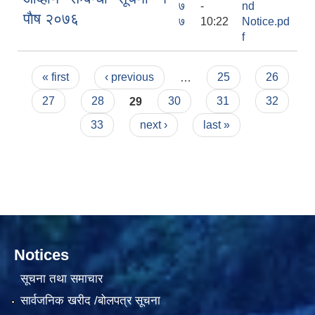
७
-
nd
पाैष २०७६
७
10:22
Notice.pd
f
Pages
« first
‹ previous
…
25
26
27
28
29
30
31
32
33
next ›
last »
काेशेली घर संचालन सम्बन्धी प्रस्ताव पेश गर्ने सम्बन्धी सूचना २०७७.१२.१३
Notices
सूचना तथा समाचार
सार्वजनिक खरीद /बोलपत्र सूचना