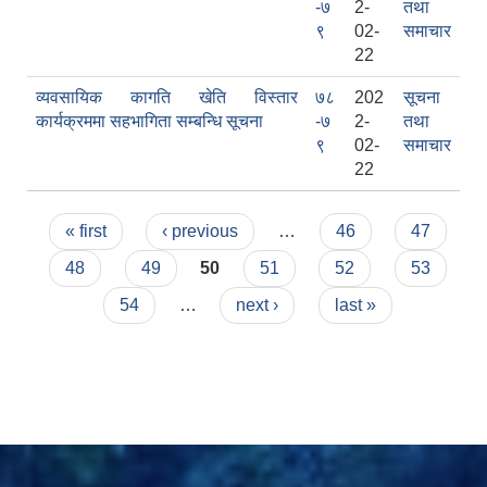
-७
2-
तथा
९
02-
समाचार
22
दरभाउपत्र आह्वान सम्बन्धी सूचना ठे‍‍.नं.79 15Beded Primary Hospital
व्यवसायिक कागति खेति विस्तार
७८
202
सूचना
कार्यक्रममा सहभागिता सम्बन्धि सूचना
-७
2-
तथा
९
02-
समाचार
22
Pages
« first
‹ previous
…
46
47
दरभाउपत्र स्वीकृतिका लागि छनोट भएकाे सम्बन्धी सूचना ठे‍.नं.54-60-61-62-63-64-65
48
49
50
51
52
53
54
…
next ›
last »