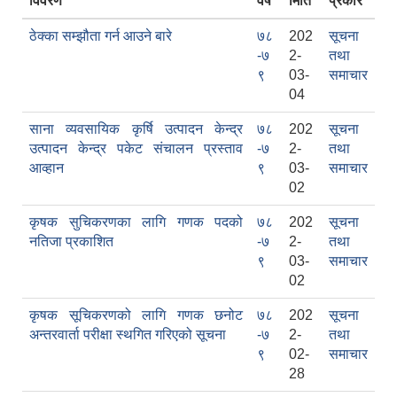
विवरण
वर्ष
मिति
प्रकार
ठेक्का सम्झौता गर्न आउने बारे
७८
202
सूचना
-७
2-
तथा
९
03-
समाचार
04
साना व्यवसायिक कृर्षि उत्पादन केन्द्र
७८
202
सूचना
उत्पादन केन्द्र पकेट संचालन प्रस्ताव
-७
2-
तथा
सामाजिक सुरक्षा भत्ता वितरणको कार्य बै‌ंकिङ प्रणालीबाट गर्ने सम्बन्धी भएकाे सम्झौता
आव्हान
९
03-
समाचार
02
कृषक सुचिकरणका लागि गणक पदको
७८
202
सूचना
नतिजा प्रकाशित
-७
2-
तथा
९
03-
समाचार
02
कृषक सूचिकरणको लागि गणक छनोट
७८
202
सूचना
अन्तरवार्ता परीक्षा स्थगित गरिएको सूचना
-७
2-
तथा
९
02-
समाचार
28