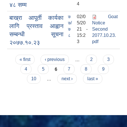
४८ सम्म
4
७
02/0
Goat
बाख्रा आपूर्ती कार्यका
७/
5/20
Notice
लागि प्रस्ताव आह्वान
७
21 -
Second
सम्बन्धी सूचना
८
15:2
2077.10.23.
२०७७.१०.२३
3
pdf
Pages
« first
‹ previous
…
2
3
काेशेली घर संचालन सम्बन्धी प्रस्ताव पेश गर्ने सम्बन्धी सूचना २०७७.१२.१३
4
5
6
7
8
9
10
…
next ›
last »