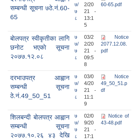
७/
2/20
60-65.pdf
सम्बन्धी सूचना ७ठे‍‍.नं.60-
७
21 -
65
८
13:1
5
७
03/2
Notice
बाेलपत्र स्वीकृतीका लागि
७/
2/20
2077.12.08.
छनाेट भएकाे सूचना
७
21 -
pdf
सामाजिक सुरक्षा भत्ता वितरणको कार्य बै‌ंकिङ प्रणालीबाट गर्ने सम्बन्धी भएकाे सम्झौता
२०७७.१२.०८
८
09:5
8
७
03/0
Notice
दरभाउपत्र आह्वान
७/
4/20
49_50_51.p
सम्बन्धी सूचना
७
21 -
df
ठे‍‍.नं.49_50_51
८
11:1
9
७
02/0
Notice of
शिलबन्दी बाेलपत्र आह्वान
७/
9/20
43-48.pdf
सम्बन्धी सूचना
७
21 -
२०७७.१०.२६ ४३ देखि
८
17:1