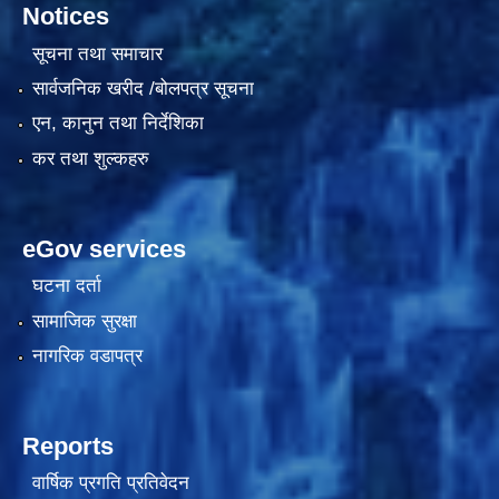
Notices
सूचना तथा समाचार
सार्वजनिक खरीद /बोलपत्र सूचना
दरभाउपत्र आह्वान सम्बन्धी सूचना ठे‍‍.नं.79 15Beded Primary Hospital
एन, कानुन तथा निर्देशिका
कर तथा शुल्कहरु
eGov services
दरभाउपत्र स्वीकृतिका लागि छनोट भएकाे सम्बन्धी सूचना ठे‍.नं.54-60-61-62-63-64-65
घटना दर्ता
सामाजिक सुरक्षा
नागरिक वडापत्र
Reports
वार्षिक प्रगति प्रतिवेदन