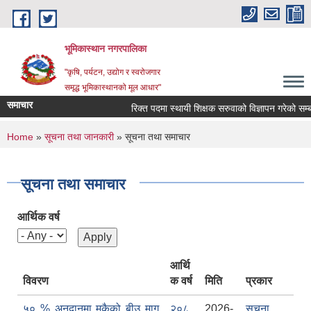
Skip to main content
भूमिकास्थान नगरपालिका
"कृषि, पर्यटन, उद्योग र स्वरोजगार
समृद्ध भूमिकास्थानको मूल आधार"
समाचार
रिक्त पदमा स्थायी शिक्षक सरुवाको विज्ञापन गरेको सम्बन्
You are here
Home
»
सूचना तथा जानकारी
» सूचना तथा समाचार
सूचना तथा समाचार
आर्थिक वर्ष
आर्थि
विवरण
क वर्ष
मिति
प्रकार
५० % अनुदानमा मकैको बीउ माग
२०८
2026-
सूचना