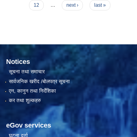
12
…
next ›
last »
दरभाउपत्र आह्वान सम्बन्धी सूचना ठे‍‍.नं.79 15Beded Primary Hospital
Notices
सूचना तथा समाचार
दरभाउपत्र स्वीकृतिका लागि छनोट भएकाे सम्बन्धी सूचना ठे‍.नं.54-60-61-62-63-64-65
सार्वजनिक खरीद /बोलपत्र सूचना
एन, कानुन तथा निर्देशिका
कर तथा शुल्कहरु
eGov services
घटना दर्ता