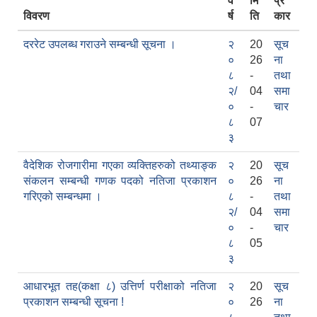
व
मि
प्र
विवरण
र्ष
ति
कार
दररेट उपलब्ध गराउने सम्बन्धी सूचना ।
२
20
सूच
०
26
ना
८
-
तथा
२/
04
समा
०
-
चार
सामाजिक सुरक्षा भत्ता वितरणको कार्य बै‌ंकिङ प्रणालीबाट गर्ने सम्बन्धी भएकाे सम्झौता
८
07
३
वैदेशिक रोजगारीमा गएका व्यक्तिहरुको तथ्याङ्क
२
20
सूच
संकलन सम्बन्धी गणक पदको नतिजा प्रकाशन
०
26
ना
गरिएको सम्बन्धमा ।
८
-
तथा
२/
04
समा
०
-
चार
८
05
३
आधारभूत तह(कक्षा ८) उत्तिर्ण परीक्षाको नतिजा
२
20
सूच
प्रकाशन सम्बन्धी सूचना !
०
26
ना