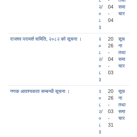
८
-
तथा
२/
04
समा
०
-
चार
८
04
३
राजश्व परामर्श समिति, २०८२ को सूचना ।
२
20
सूच
०
26
ना
८
-
तथा
२/
04
समा
०
-
चार
काेशेली घर संचालन सम्बन्धी प्रस्ताव पेश गर्ने सम्बन्धी सूचना २०७७.१२.१३
८
03
३
गणक आवश्यकता सम्बन्धी सूचना ।
२
20
सूच
०
26
ना
८
-
तथा
२/
03
समा
०
-
चार
८
31
३