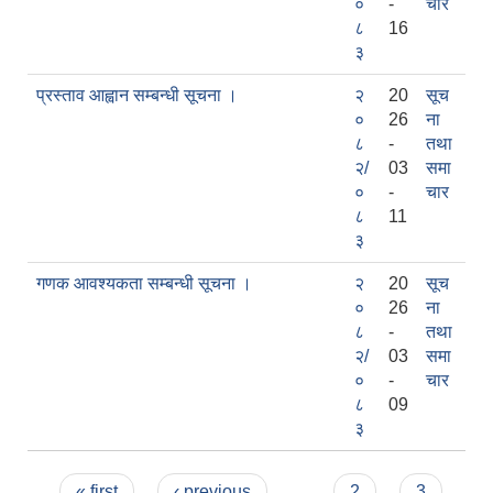
०
-
चार
८
16
३
प्रस्ताव आह्वान सम्बन्धी सूचना ।
२
20
सूच
०
26
ना
८
-
तथा
२/
03
समा
०
-
चार
८
11
३
गणक आवश्यकता सम्बन्धी सूचना ।
२
20
सूच
०
26
ना
८
-
तथा
२/
03
समा
०
-
चार
८
09
३
Pages
« first
‹ previous
…
2
3