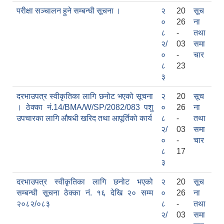
परीक्षा सञ्चालन हुने सम्बन्धी सूचना ।
२
20
सूच
०
26
ना
८
-
तथा
दरभाउपत्र आह्वान सम्बन्धी सूचना ठे‍‍.नं.79 15Beded Primary Hospital
२/
03
समा
०
-
चार
८
23
३
दरभाउपत्र स्वीकृतिका लागि छनोट भएको सूचना
२
20
सूच
। ठेक्का नं.14/BMA/W/SP/2082/083 पशु
०
26
ना
उपचारका लागि औषधी खरिद तथा आपूर्तिको कार्य
८
-
तथा
दरभाउपत्र स्वीकृतिका लागि छनोट भएकाे सम्बन्धी सूचना ठे‍.नं.54-60-61-62-63-64-65
२/
03
समा
०
-
चार
८
17
३
दरभाउपत्र स्वीकृतिका लागि छनोट भएको
२
20
सूच
सम्बन्धी सूचना ठेक्का नं. १६ देखि २० सम्म
०
26
ना
२०८२/०८३
८
-
तथा
२/
03
समा