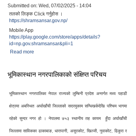
Submitted on:
Wed, 07/02/2025 - 14:04
तलको लिङ्क Click गर्नुहोस ।
https://shramsansar.gov.np/
Mobile App
https://play.google.com/store/apps/details?
id=np.gov.shramsansar&pli=1
सामाजिक सुरक्षा भत्ता वितरणको कार्य बै‌ंकिङ प्रणालीबाट गर्ने सम्बन्धी भएकाे सम्झौता
Read more
about श्रम संसार प्रणाली प्रयोग गर्ने सम्वन्धमा ।
भूमिकास्थान नगरपालिकाको संक्षिप्त परिचय
भूमिकास्थान नगरपालिका नेपाल राज्यको लुम्बिनी प्रदेश अन्तर्गत मध्य पहाडी
क्षेत्रमा अबस्थित अर्घाखाँची जिल्लाको सदरमुकाम सन्धिखर्कदेखि पश्चिम भागमा
रहेको सुन्दर नगर हो । नेपालमा ७५३ स्थानीय तह कायम हुँदा अर्घाखाँची
जिल्लामा साविकका ढाकाबाङ, धारापानी, असुरकोट, खिल्जी, नुवाकोट, ढिकुरा र