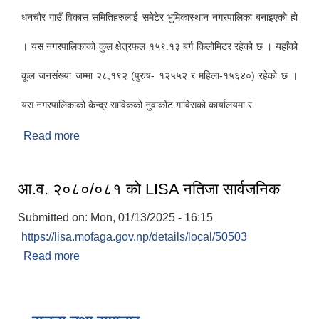
धनचौर गाउँ विकास समितिहरुलाई समेटेर भुमिकास्थान नगरपालिका बनाइएको हो
। यस नगरपालिकाको कुल क्षेत्रफल १५९.१३ बर्ग किलोमिटर रहेको छ । यहाँको
कूल जनसंख्या जम्मा २८,१९२ (पुरुष- १२५५२ र महिला-१५६४०) रहेको छ ।
यस नगरपालिकाको केन्द्र साविकको नुवाकोट गाविसको कार्यालयमा र
Read more
about भूमिकास्थान नगरपालिकाको संक्षिप्त परिचय
काेशेली घर संचालन सम्बन्धी प्रस्ताव पेश गर्ने सम्बन्धी सूचना २०७७.१२.१३
आ.व. २०८०/०८१ को LISA नतिजा सार्वजनिक
Submitted on:
Mon, 01/13/2025 - 16:15
https://lisa.mofaga.gov.np/details/local/50503
Read more
about आ.व. २०८०/०८१ को LISA नतिजा सार्वजनिक