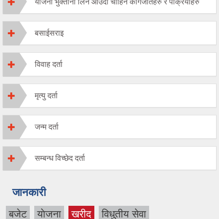
योजना भुक्तानी लिन आउँदा चाहिने कागजातहरु र पक्रियाहरु
बसाईसराइ
विवाह दर्ता
मृत्यु दर्ता
जन्म दर्ता
सम्बन्ध विच्छेद दर्ता
जानकारी
बजेट
याेजना
खरीद
विधुतीय सेवा